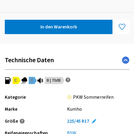
In den Warenkorb
Technische Daten
C
C
B | 70dB
Kategorie
PKW Sommerreifen
Marke
Kumho
Größe
225/45 R17
Reifeneigenschaften
BSW