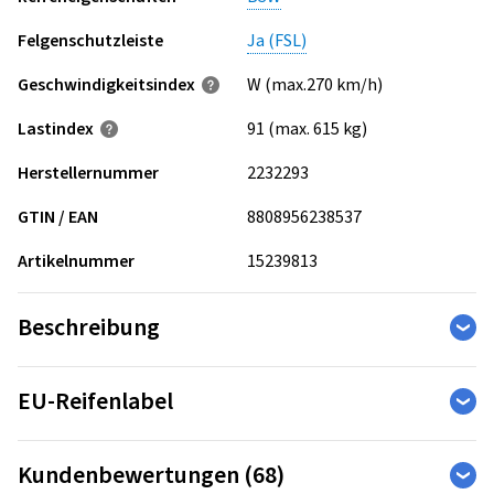
Felgenschutzleiste
Ja (FSL)
Geschwindigkeits­index
W (max.270 km/h)
Lastindex
91 (max. 615 kg)
Herstellernummer
2232293
GTIN / EAN
8808956238537
Artikelnummer
15239813
Beschreibung
EU-Reifenlabel
Die Reifen-Kennzeichnungs-Verordnung legt die
Kundenbewertungen (68)
Informationspflichten zu Kraftstoffeffizienz, Nasshaftung