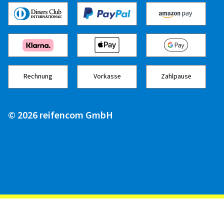
Farbe:
Racing Silver
Felgen montiert auf:
Winterreifen
Fahrzeugtyp:
Audi A3 Sportback (GY) Facelift
Rechnung
Vorkasse
Zahlpause
13.01.2026
Verifizierter Kauf
© 2026 reifencom GmbH
Jens T., Deutschland
TOP
Felgengröße in Zoll:
7x17 - ET 40 - LK 5x112
Farbe:
Diamond Black Gloss
Felgen montiert auf:
Winterreifen
Fahrzeugtyp:
Skoda Kodiaq (NS) Facelift