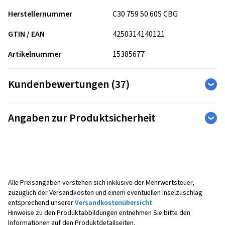
Herstellernummer
C30 759 50 60S CBG
GTIN / EAN
4250314140121
Artikelnummer
15385677
Kundenbewertungen (37)
4,81
Ø
/ 5 Sterne
Angaben zur Produktsicherheit
von insgesamt 37 Bewertungen
Hersteller
Bewertungen können nur von Kunden veröffentlicht werden,
die den Artikel
bestellt und erhalten
haben.
CMS Automotive Trading GMBH
SAP Allee 2
68789 St Leon-Rot
Alle Preisangaben verstehen sich inklusive der Mehrwertsteuer,
5 Sterne
(30)
Deutschland
zuzüglich der Versandkosten und einem eventuellen Inselzuschlag
4 Sterne
(7)
entsprechend unserer
Versandkostenübersicht
.
3 Sterne
(0)
Hinweise zu den Produktabbildungen entnehmen Sie bitte den
Kontakt für Produktsicherheit (kein
2 Sterne
Informationen auf den Produktdetailseiten.
(0)