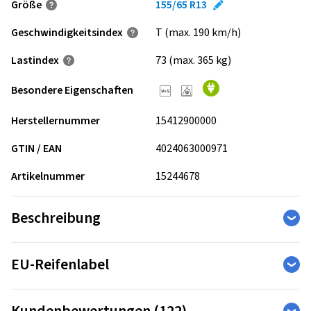
Größe
155/65 R13
Geschwindigkeits­index
T (max. 190 km/h)
Lastindex
73 (max. 365 kg)
Besondere Eigenschaften
Herstellernummer
15412900000
GTIN / EAN
4024063000971
Artikelnummer
15244678
Beschreibung
Hervorragende Traktion auf Schnee:
EU-Reifenlabel
Das auf winterliche Witterungsbedingungen abgestimmte
Profil sorgt für eine sichere Fahrt, denn der hervorragende
Die Reifen-Kennzeichnungs-Verordnung legt die
Schneegriff optimiert den Kontakt zur Straßenoberfläche.
Kundenbewertungen (122)
Informationspflichten zu Kraftstoffeffizienz, Nasshaftung