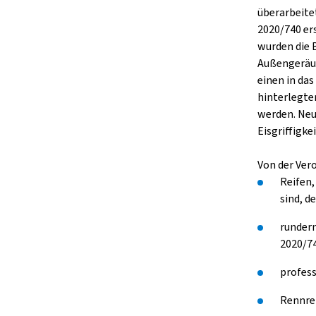
überarbeite
2020/740 er
wurden die 
Außengeräus
einen in da
hinterlegte
werden. Neu
Eisgriffigkei
Von der Ver
Reifen,
sind, d
rundern
2020/74
profess
Rennre