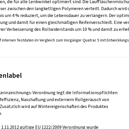
n, die für alle Lenkwinkel optimiert sind. Die Lauffläschenmisch
besser zwischen den langkettigen Polymeren verteilt. Dadurch wird
nis um 4 % reduziert, um die Lebensdauer zu verlängern. Der opti
lung und damit für einen gleichmäßigen Reifenverschleiß. Eine v
iner Verbesserung des Rollwiderstands um 10 % und damit zu erhe
f internen Testdaten im Vergleich zum Vorgänger Quatrac 5 mit Entwicklung
enlabel
Kennzeichnungs-Verordnung legt die Informationspflichten
ffeffizienz, Nasshaftung und externem Rollgeräusch von
. Zusätzlich wird auf Wintereigenschaften des Produktes
.
m 1.11.2012 gültige EU 1222/2009 Verordnung wurde