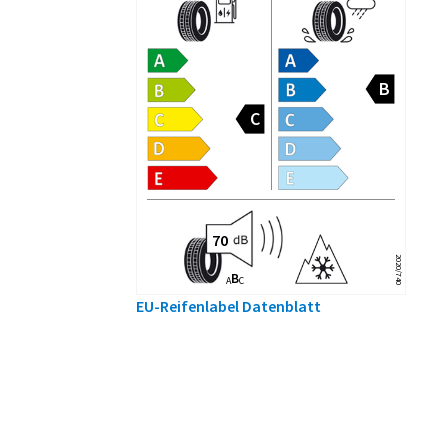
2020/740
B
A
C
EU-Reifenlabel Datenblatt