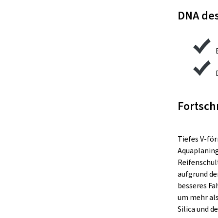
DNA des
Fortsch
Tiefes V-för
Aquaplaning
Reifenschul
aufgrund de
besseres Fa
um mehr als
Silica und 