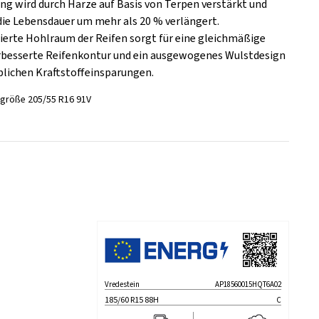
ung wird durch Harze auf Basis von Terpen verstärkt und
 die Lebensdauer um mehr als 20 % verlängert.
mierte Hohlraum der Reifen sorgt für eine gleichmäßige
erbesserte Reifenkontur und ein ausgewogenes Wulstdesign
blichen Kraftstoffeinsparungen.
sgröße 205/55 R16 91V
Vredestein
AP18560015HQT6A02
185/60 R15 88H
C