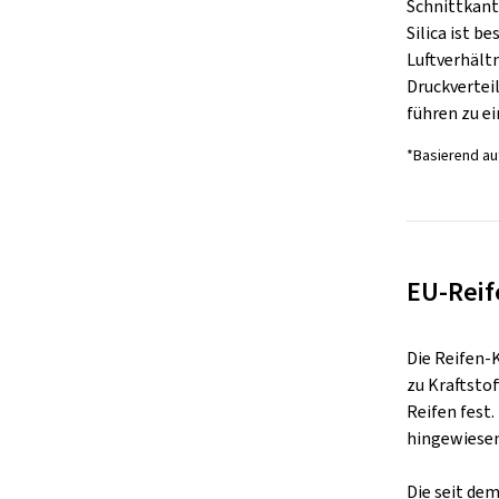
Schnittkante
Silica ist 
Luftverhält
Druckvertei
führen zu e
*Basierend au
EU-Reif
Die Reifen-
zu Kraftsto
Reifen fest
hingewiesen
Die seit de