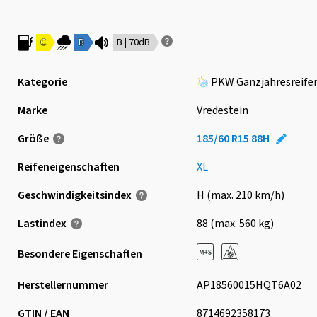
C
B
B | 70dB
Kategorie
PKW Ganzjahresreife
Marke
Vredestein
Größe
185/60 R15 88H
Reifeneigenschaften
XL
Geschwindigkeits­index
H (max. 210 km/h)
Lastindex
88 (max. 560 kg)
Besondere Eigenschaften
Herstellernummer
AP18560015HQT6A02
GTIN / EAN
8714692358173