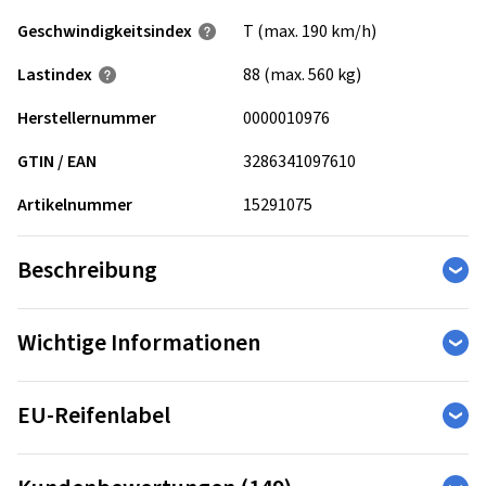
Geschwindigkeits­index
T (max. 190 km/h)
Lastindex
88 (max. 560 kg)
Herstellernummer
0000010976
GTIN / EAN
3286341097610
Artikelnummer
15291075
Beschreibung
Der Turanza T005 wurde entwickelt dabei zu helfen, auch
Wichtige Informationen
unter schwierigen Fahrbedingungen stets die Kontrolle zu
behalten. Der Reifen bietet erstklassige Brems- und
EU-Reifenlabel
Kurveneigenschaften selbst an Regentagen, kombiniert mit
einer hohen Laufleistung.
Bridgestone Reifengarantie
Die Reifen-Kennzeichnungs-Verordnung legt die