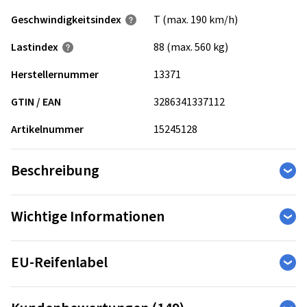
Geschwindigkeits­index
T (max. 190 km/h)
Lastindex
88 (max. 560 kg)
Herstellernummer
13371
GTIN / EAN
3286341337112
Artikelnummer
15245128
Beschreibung
Der Turanza T005 wurde entwickelt dabei zu helfen, auch
Wichtige Informationen
unter schwierigen Fahrbedingungen stets die Kontrolle zu
behalten. Der Reifen bietet erstklassige Brems- und
EU-Reifenlabel
Kurveneigenschaften selbst an Regentagen, kombiniert mit
einer hohen Laufleistung.
Bridgestone Reifengarantie
Die Reifen-Kennzeichnungs-Verordnung legt die