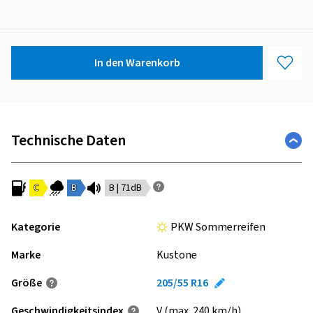
In den Warenkorb
Technische Daten
C
B
B | 71dB
Kategorie
PKW Sommerreifen
Marke
Kustone
Größe
205/55 R16
Geschwindigkeits­index
V (max. 240 km/h)