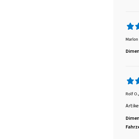
Marlon
Dimen
Rolf O.
Artike
Dimen
Fahrz