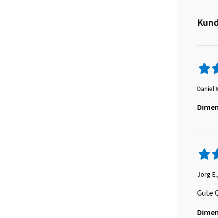
Kund
Daniel 
Dimen
Jörg E.
Gute 
Dimen