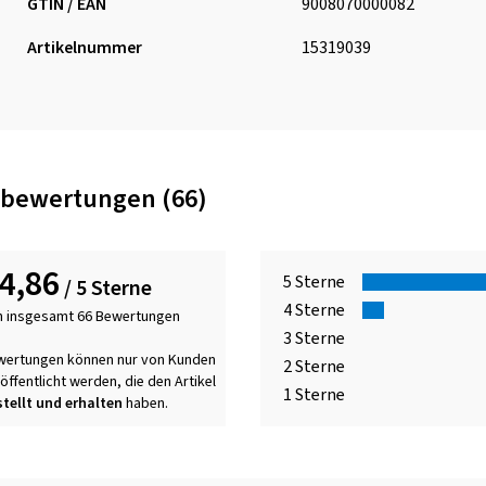
GTIN / EAN
9008070000082
Artikelnummer
15319039
bewertungen (66)
4,86
5 Sterne
/ 5 Sterne
4 Sterne
n insgesamt 66 Bewertungen
3 Sterne
wertungen können nur von Kunden
2 Sterne
öffentlicht werden, die den Artikel
1 Sterne
tellt und erhalten
haben.