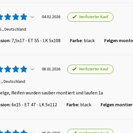
Verifizierter Kauf
04.02.2026
G., Deutschland
sion:
7,5x17 - ET 55 - LK 5x108
Farbe:
black
Felgen montie
Verifizierter Kauf
08.01.2026
E., Deutschland
elge, Reifen wurden sauber montiert und laufen 1a
sion:
6x15 - ET 47 - LK 5x112
Farbe:
black
Felgen montier