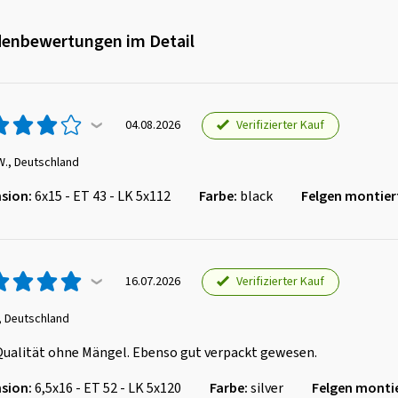
enbewertungen im Detail
Verifizierter Kauf
04.08.2026
W., Deutschland
sion:
6x15 - ET 43 - LK 5x112
Farbe:
black
Felgen montier
Verifizierter Kauf
16.07.2026
, Deutschland
Qualität ohne Mängel. Ebenso gut verpackt gewesen.
sion:
6,5x16 - ET 52 - LK 5x120
Farbe:
silver
Felgen montie