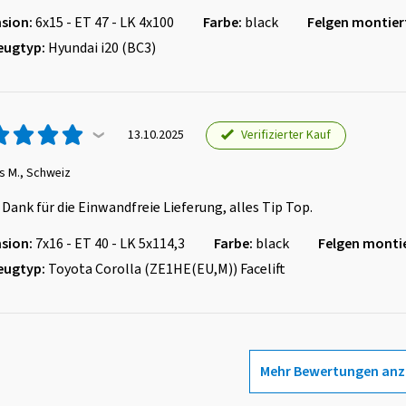
sion:
6x15 - ET 47 - LK 4x100
Farbe:
black
Felgen montier
eugtyp:
Hyundai i20 (BC3)
Verifizierter Kauf
13.10.2025
s M., Schweiz
 Dank für die Einwandfreie Lieferung, alles Tip Top.
sion:
7x16 - ET 40 - LK 5x114,3
Farbe:
black
Felgen montie
eugtyp:
Toyota Corolla (ZE1HE(EU,M)) Facelift
Mehr Bewertungen anz