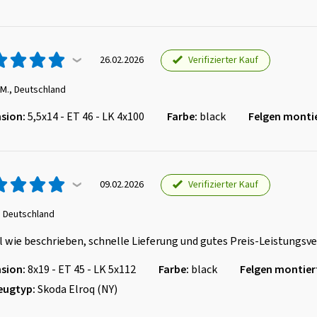
Verifizierter Kauf
26.02.2026
 M., Deutschland
sion:
5,5x14 - ET 46 - LK 4x100
Farbe:
black
Felgen montie
Verifizierter Kauf
09.02.2026
, Deutschland
l wie beschrieben, schnelle Lieferung und gutes Preis-Leistungsve
sion:
8x19 - ET 45 - LK 5x112
Farbe:
black
Felgen montier
eugtyp:
Skoda Elroq (NY)