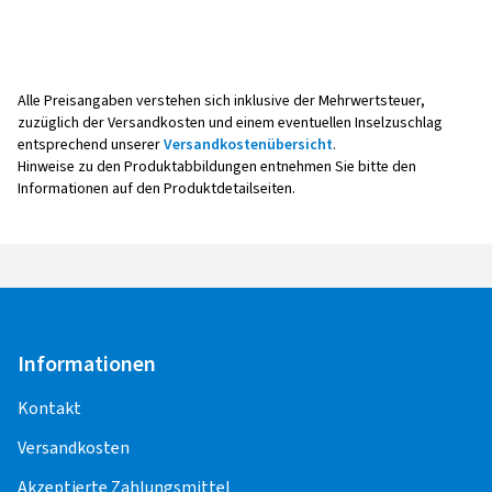
Hersteller
Bewertungen können nur von Kunden veröffentlicht werden,
die den Artikel
bestellt und erhalten
haben.
AD Vimotion GmbH
Liebigstrasse 27
73760 Ostfildern
Alle Preisangaben verstehen sich inklusive der Mehrwertsteuer,
5 Sterne
(12)
Deutschland
zuzüglich der Versandkosten und einem eventuellen Inselzuschlag
4 Sterne
(4)
entsprechend unserer
Versandkostenübersicht
.
3 Sterne
(2)
Hinweise zu den Produktabbildungen entnehmen Sie bitte den
Kontakt für Produktsicherheit (kein
2 Sterne
Informationen auf den Produktdetailseiten.
(0)
Kundensupport)
1 Sterne
(0)
E-Mail:
Haendler@oxigin.de
Informationen
Kontakt
Versandkosten
Akzeptierte Zahlungsmittel