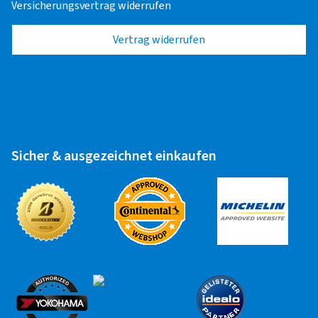
Versicherungsvertrag widerrufen
04.04.2023
Vertrag widerrufen
Verifizierter Kauf
Felgengröße in Zoll:
8,5x19 - ET 45 - LK 5x112
Farbe:
black
Sicher & ausgezeichnet einkaufen
08.10.2021
Verifizierter Kauf
Felgengröße in Zoll:
7,5x19 - ET 50 - LK 5x112
Farbe:
black full polish