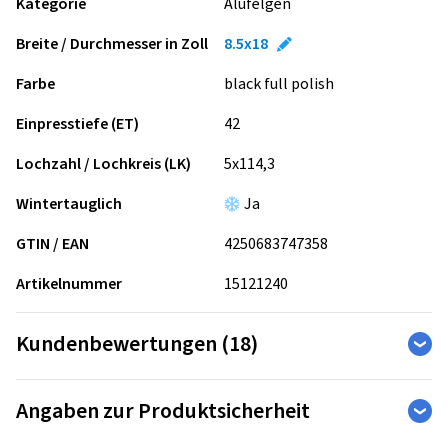
Kategorie
Alufelgen
Breite / Durchmesser in Zoll
8.5x18
Farbe
black full polish
Einpresstiefe (ET)
42
Lochzahl / Lochkreis (LK)
5x114,3
Wintertauglich
Ja
GTIN / EAN
4250683747358
Artikelnummer
15121240
Kundenbewertungen (18)
4,56
Ø
/ 5 Sterne
Angaben zur Produktsicherheit
von insgesamt 18 Bewertungen