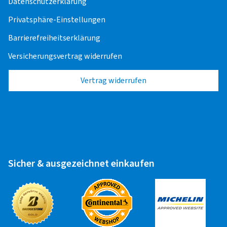
Datenschutzerklärung
Stahlfelge 16" - 18"
15,00 EUR
Privatsphäre-Einstellungen
Barrierefreiheitserklärung
Offroad/SUV
Versicherungsvertrag widerrufen
Alufelge 15" - 18"
14,50 EUR
Vertrag widerrufen
Stahlfelge 15" - 18"
15,50 EUR
Runflat-Reifen
Felge 14" - 17"
25,00 EUR
Sicher & ausgezeichnet einkaufen
Zuletzt aktualisiert am 30.01.2026