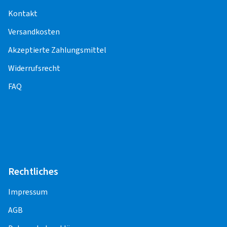
Funktionskontrolle) entstehen weitere Kosten.
Kontakt
Versandkosten
Für die Pflege und Korrektheit der Inhalte,
einschließlich der Preise für die
Akzeptierte Zahlungsmittel
Montageleistungen, sind die Montagepartner
Widerrufsrecht
verantwortlich.
FAQ
PKW
Alufelge 13" - 16"
15,00 EUR
Alufelge 17"
20,00 EUR
Rechtliches
Alufelge 18" - 23"
20,00 EUR
Impressum
Stahlfelge 13" - 14"
10,00 EUR
AGB
Stahlfelge 15"
11,00 EUR