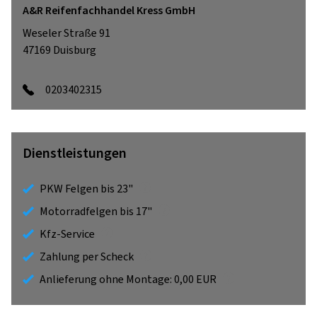
A&R Reifenfachhandel Kress GmbH
Weseler Straße 91
47169
Duisburg
0203402315
Dienstleistungen
PKW Felgen bis 23"
Motorradfelgen bis 17"
Kfz-Service
Zahlung per Scheck
Anlieferung ohne Montage: 0,00 EUR