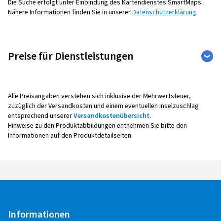
Die Suche erfolgt unter Einbindung des Kartendienstes SmartMaps.
Nähere Informationen finden Sie in unserer
Datenschutzerklärung
.
Preise für Dienstleistungen
Weite
Auto
Motorrad
Leistu
Alle Preisangaben verstehen sich inklusive der Mehrwertsteuer,
zuzüglich der Versandkosten und einem eventuellen Inselzuschlag
entsprechend unserer
Versandkostenübersicht
.
Hinweise zu den Produktabbildungen entnehmen Sie bitte den
Reifenmontage
Informationen auf den Produktdetailseiten.
Alle Montagepreise verstehen sich pro Rad,
inklusive Auswuchten, Ventil sowie Radaus- und -
einbau.
Bei der Montage mit Reifendruck -
Kontrollsensoren (Sensoreinbau, -
Informationen
Programmierung, -Anlernen,