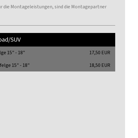
 für die Montageleistungen, sind die Montagepartner
road/SUV
lge 15" - 18"
17,50 EUR
felge 15" - 18"
18,50 EUR