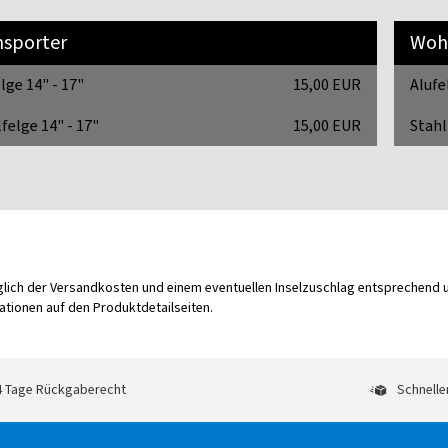
nsporter
Woh
lge 14" - 17"
15,00 EUR
Alufe
felge 14" - 17"
15,00 EUR
Stahl
üglich der Versandkosten und einem eventuellen Inselzuschlag entsprechend
tionen auf den Produktdetailseiten.
 Tage Rückgaberecht
Schnelle