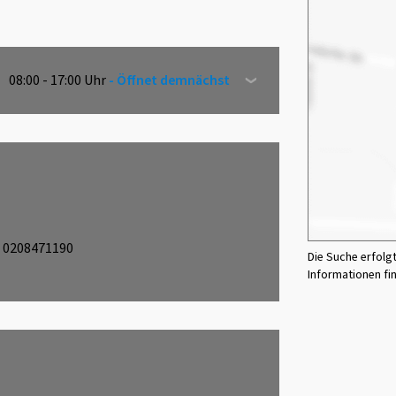
08:00 - 17:00 Uhr
- Öffnet demnächst
0208471190
Die Suche erfolg
Informationen fi