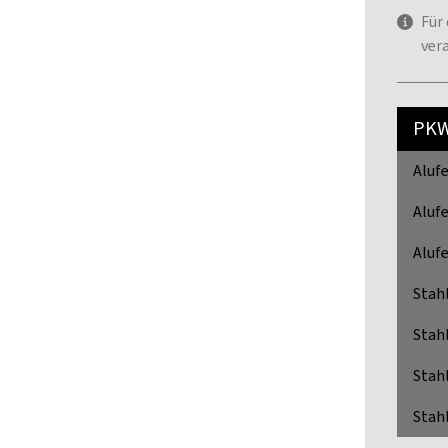
Für
ver
PK
Alufe
Alufe
Alufe
Stah
Stah
Stah
Stahl