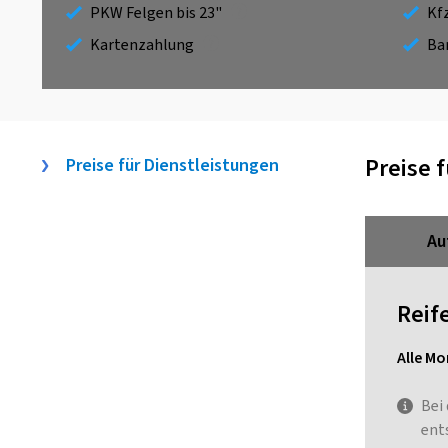
PKW Felgen bis 23"
Kf
Kartenzahlung
Ba
Preise 
Preise für Dienstleistungen
Au
Reif
Alle Mo
Bei
ent