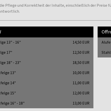
 die Pflege und Korrektheit der Inhalte, einschließlich der Preise
antwortlich.
W
Off
lge 13" - 16"
14,50 EUR
Alufe
lge 17"
12,50 EUR
Stahl
lge 18" - 23"
18,50 EUR
lfelge 13"
10,00 EUR
lfelge 14"
11,00 EUR
lfelge 15"
12,00 EUR
felge 16" - 18"
13,00 EUR