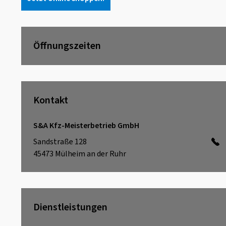
Öffnungszeiten
Kontakt
S&A Kfz-Meisterbetrieb GmbH
Sandstraße 128
45473
Mülheim an der Ruhr
Dienstleistungen