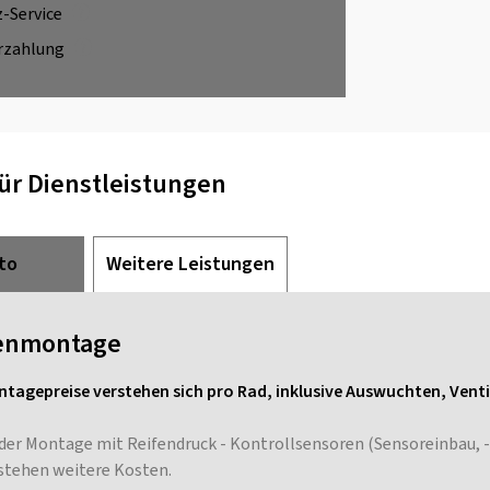
z-Service
rzahlung
für Dienstleistungen
to
Weitere Leistungen
enmontage
ntagepreise verstehen sich pro Rad, inklusive Auswuchten, Vent
 der Montage mit Reifendruck - Kontrollsensoren (Sensoreinbau,
stehen weitere Kosten.