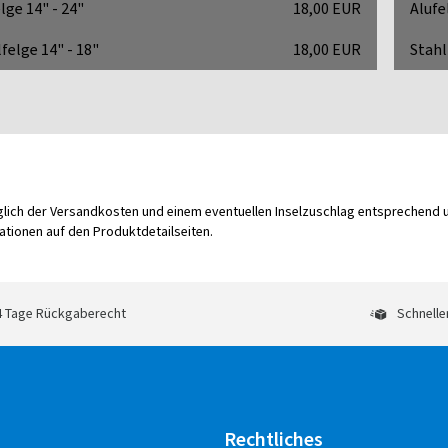
lge 14" - 24"
18,00 EUR
Alufe
felge 14" - 18"
18,00 EUR
Stahl
üglich der Versandkosten und einem eventuellen Inselzuschlag entsprechend
tionen auf den Produktdetailseiten.
 Tage Rückgaberecht
Schnelle
Rechtliches