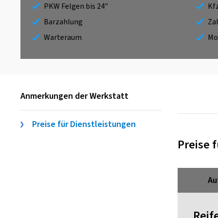
PKW Felgen bis 24"
Kf
Barzahlung
Za
Warteraum
Mo
Anmerkungen der Werkstatt
Preise für Dienstleistungen
Preise 
Au
Reif