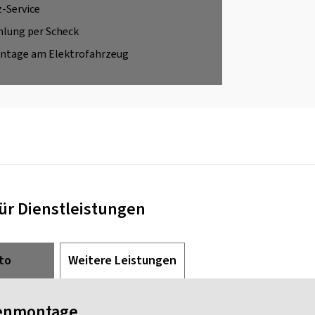
z-Service
hlung per Scheck
ntage am Elektrofahrzeug
für Dienstleistungen
to
Weitere Leistungen
enmontage