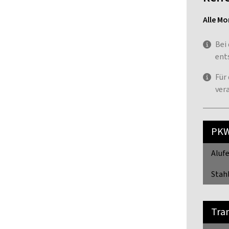
Alle Mo
Bei
ent
Für
ver
PK
Alufe
Stahl
Tra