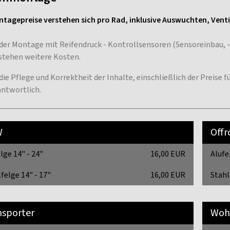
ntagepreise verstehen sich pro Rad, inklusive Auswuchten, Vent
 der Montage mit Reifendruck - Kontrollsensoren (Sensoreinbau,
stehen weitere Kosten.
 die Pflege und Korrektheit der Inhalte, einschließlich der Preise
antwortlich.
W
Off
lge 14" - 24"
16,00 EUR
Alufe
felge 14" - 17"
16,00 EUR
Stahl
nsporter
Woh