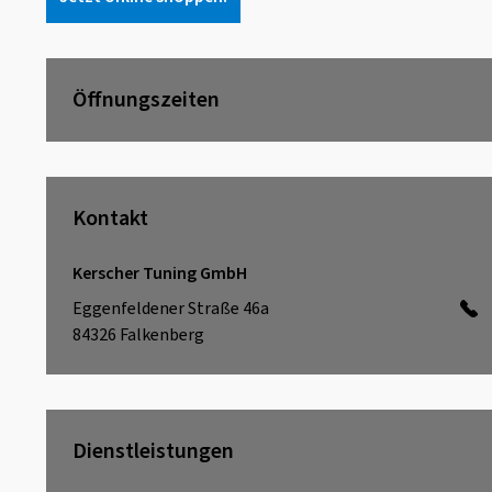
Öffnungszeiten
Kontakt
Kerscher Tuning GmbH
Eggenfeldener Straße 46a
84326
Falkenberg
Dienstleistungen