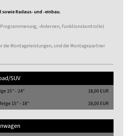
il sowie Radaus- und -einbau.
 -Programmierung, -Anlernen, Funktionskontrolle)
 für die Montageleistungen, sind die Montagepartner
road/SUV
lge 15" - 24"
18,00 EUR
felge 15" - 18"
18,00 EUR
nwagen