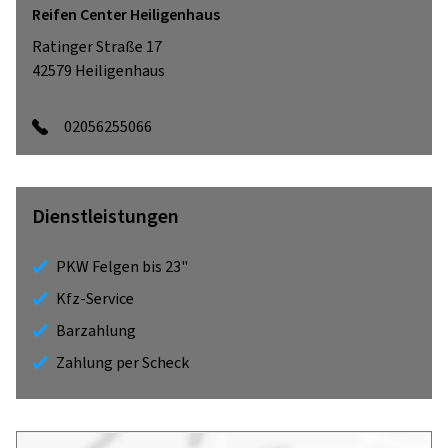
Reifen Center Heiligenhaus
Ratinger Straße 17
42579
Heiligenhaus
02056255066
Dienstleistungen
PKW Felgen bis 23"
Kfz-Service
Barzahlung
Zahlung per Scheck