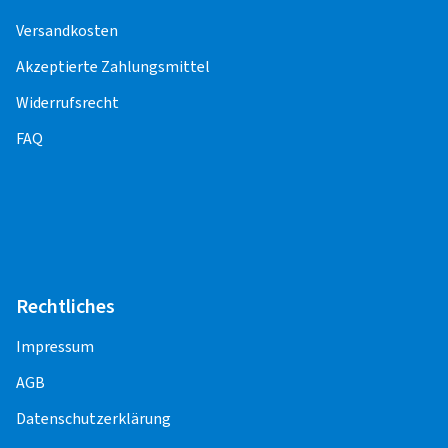
Für die Pflege und Korrektheit der Inhalte,
Versandkosten
einschließlich der Preise für die
Montageleistungen, sind die Montagepartner
Akzeptierte Zahlungsmittel
verantwortlich.
Widerrufsrecht
FAQ
PKW
Alufelge 13" - 16"
14,00 EUR
Alufelge 17"
16,00 EUR
Alufelge 18" - 23"
18,00 EUR
Rechtliches
Stahlfelge 13"
10,00 EUR
Impressum
Stahlfelge 14"
11,00 EUR
AGB
Stahlfelge 15"
12,00 EUR
Datenschutzerklärung