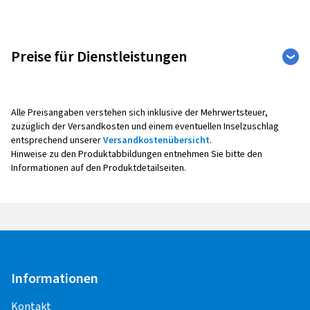
Preise für Dienstleistungen
Auto
Weitere Leistungen
Alle Preisangaben verstehen sich inklusive der Mehrwertsteuer,
zuzüglich der Versandkosten und einem eventuellen Inselzuschlag
entsprechend unserer
Versandkostenübersicht
.
Reifenmontage
Hinweise zu den Produktabbildungen entnehmen Sie bitte den
Informationen auf den Produktdetailseiten.
Alle Montagepreise verstehen sich pro Rad,
inklusive Auswuchten, Ventil sowie Radaus- und -
einbau.
Bei der Montage mit Reifendruck -
Kontrollsensoren (Sensoreinbau, -
Programmierung, -Anlernen,
Informationen
Funktionskontrolle) entstehen weitere Kosten.
Kontakt