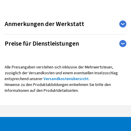
Anmerkungen der Werkstatt
Eingetragene Schließzeiten der Werkstatt:
Preise für Dienstleistungen
10.12.2025 - 28.02.2027
Vorübergehend geschlossen
Auto
Weitere Leistungen
Alle Preisangaben verstehen sich inklusive der Mehrwertsteuer,
zuzüglich der Versandkosten und einem eventuellen Inselzuschlag
entsprechend unserer
Versandkostenübersicht
.
Reifenmontage
Hinweise zu den Produktabbildungen entnehmen Sie bitte den
Informationen auf den Produktdetailseiten.
Alle Montagepreise verstehen sich pro Rad,
inklusive Auswuchten, Ventil sowie Radaus- und -
einbau.
Bei der Montage mit Reifendruck -
Kontrollsensoren (Sensoreinbau, -