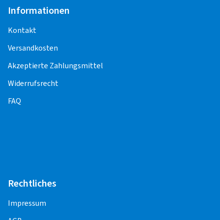
Programmierung, -Anlernen,
Informationen
Funktionskontrolle) entstehen weitere Kosten.
Kontakt
Für die Pflege und Korrektheit der Inhalte,
Versandkosten
einschließlich der Preise für die
Montageleistungen, sind die Montagepartner
Akzeptierte Zahlungsmittel
verantwortlich.
Widerrufsrecht
FAQ
PKW
Alufelge 13" - 17"
14,00 EUR
Alufelge 18" - 23"
16,00 EUR
Stahlfelge 13"
10,00 EUR
Rechtliches
Stahlfelge 14" - 18"
12,00 EUR
Impressum