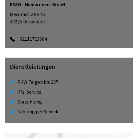
ESSO - Niedermeier GmbH
Mecumstraße 45
40225
Düsseldorf
02111713664
Dienstleistungen
PKW Felgen bis 23"
Kfz-Service
Barzahlung
Zahlung per Scheck