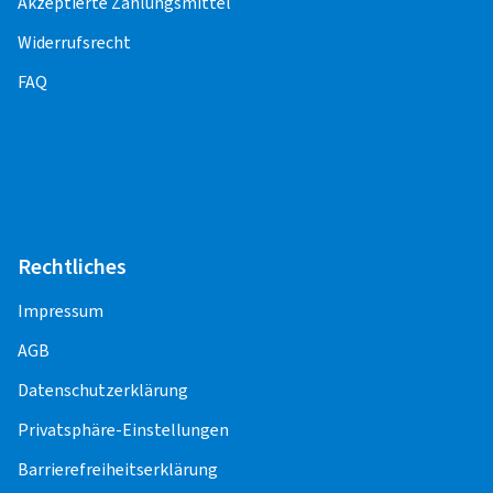
Akzeptierte Zahlungsmittel
verantwortlich.
Widerrufsrecht
FAQ
PKW
Alufelge 13" - 14"
11,50 EUR
Alufelge 15" - 16"
13,50 EUR
Alufelge 17" - 23"
15,50 EUR
Rechtliches
Stahlfelge 13" - 14"
8,00 EUR
Impressum
Stahlfelge 15"
9,00 EUR
AGB
Stahlfelge 16" - 18"
10,00 EUR
Datenschutzerklärung
Privatsphäre-Einstellungen
Barrierefreiheitserklärung