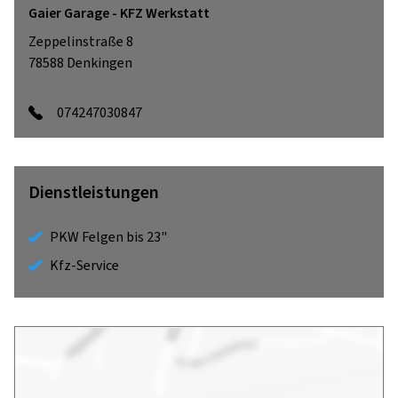
Gaier Garage - KFZ Werkstatt
Zeppelinstraße 8
78588
Denkingen
074247030847
Dienstleistungen
PKW Felgen bis 23"
Kfz-Service