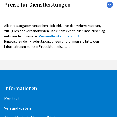
Preise für Dienstleistungen
Auto
Weitere Leistungen
Alle Preisangaben verstehen sich inklusive der Mehrwertsteuer,
zuzüglich der Versandkosten und einem eventuellen Inselzuschlag
entsprechend unserer
Versandkostenübersicht
.
Reifenmontage
Hinweise zu den Produktabbildungen entnehmen Sie bitte den
Informationen auf den Produktdetailseiten.
Alle Montagepreise verstehen sich pro Rad,
inklusive Auswuchten, Ventil sowie Radaus- und -
einbau.
Bei der Montage mit Reifendruck -
Kontrollsensoren (Sensoreinbau, -
Programmierung, -Anlernen,
Informationen
Funktionskontrolle) entstehen weitere Kosten.
Kontakt
Für die Pflege und Korrektheit der Inhalte,
Versandkosten
einschließlich der Preise für die
Montageleistungen, sind die Montagepartner