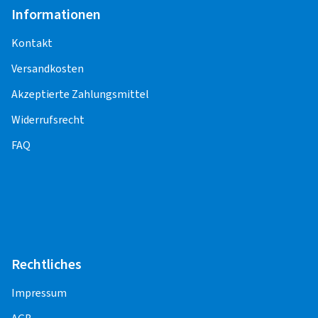
Programmierung, -Anlernen,
Informationen
Funktionskontrolle) entstehen weitere Kosten.
Kontakt
Für die Pflege und Korrektheit der Inhalte,
Versandkosten
einschließlich der Preise für die
Montageleistungen, sind die Montagepartner
Akzeptierte Zahlungsmittel
verantwortlich.
Widerrufsrecht
FAQ
PKW
Alufelge 13" - 18"
33,50 EUR
Alufelge 19" - 22"
45,00 EUR
Stahlfelge 13" - 18"
33,50 EUR
Rechtliches
Impressum
Runflat Aufpreis