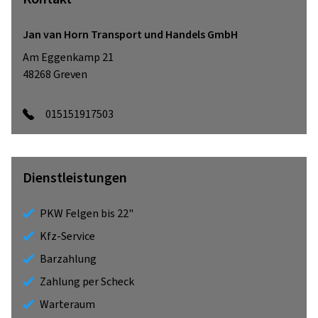
Jan van Horn Transport und Handels GmbH
Am Eggenkamp 21
48268
Greven
015151917503
Dienstleistungen
PKW Felgen bis 22"
Kfz-Service
Barzahlung
Zahlung per Scheck
Warteraum