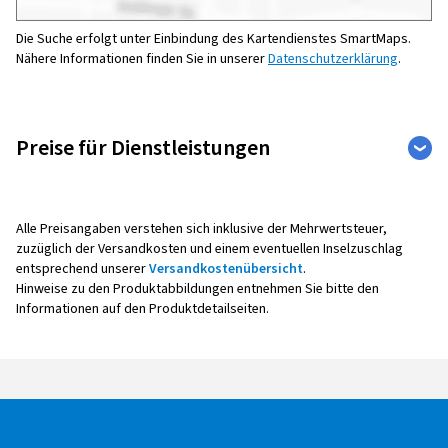
Die Suche erfolgt unter Einbindung des Kartendienstes SmartMaps.
Nähere Informationen finden Sie in unserer
Datenschutzerklärung
.
Preise für Dienstleistungen
Auto
Weitere Leistungen
Alle Preisangaben verstehen sich inklusive der Mehrwertsteuer,
zuzüglich der Versandkosten und einem eventuellen Inselzuschlag
entsprechend unserer
Versandkostenübersicht
.
Reifenmontage
Hinweise zu den Produktabbildungen entnehmen Sie bitte den
Informationen auf den Produktdetailseiten.
Alle Montagepreise verstehen sich pro Rad,
inklusive Auswuchten, Ventil sowie Radaus- und -
einbau.
Bei der Montage mit Reifendruck -
Kontrollsensoren (Sensoreinbau, -