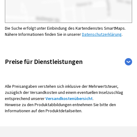
Die Suche erfolgt unter Einbindung des Kartendienstes SmartMaps.
Nähere Informationen finden Sie in unserer
Datenschutzerklärung
.
Preise für Dienstleistungen
Sonstige
Weite
Auto
Fahrzeuge
Leistu
Alle Preisangaben verstehen sich inklusive der Mehrwertsteuer,
zuzüglich der Versandkosten und einem eventuellen Inselzuschlag
entsprechend unserer
Versandkostenübersicht
.
Hinweise zu den Produktabbildungen entnehmen Sie bitte den
Reifenmontage
Informationen auf den Produktdetailseiten.
Alle Montagepreise verstehen sich pro Rad,
inklusive Auswuchten, Ventil sowie Radaus- und -
einbau.