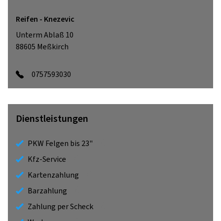
Reifen - Knezevic
Unterm Ablaß 10
88605
Meßkirch
0757593030
Dienstleistungen
PKW Felgen bis 23"
Kfz-Service
Kartenzahlung
Barzahlung
Zahlung per Scheck