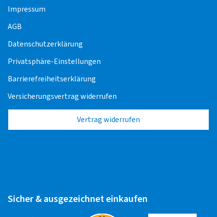
Offroad/SUV
Impressum
AGB
Alufelge 12" - 23"
20,25 EUR
Datenschutzerklärung
Stahlfelge 12" - 23"
17,50 EUR
Privatsphäre-Einstellungen
Barrierefreiheitserklärung
Transporter
Versicherungsvertrag widerrufen
Alufelge 12" - 23"
20,25 EUR
Vertrag widerrufen
Stahlfelge 12" - 23"
17,50 EUR
Wohnwagen
Alufelge 12" - 23"
20,25 EUR
Sicher & ausgezeichnet einkaufen
Stahlfelge 12" - 23"
17,50 EUR