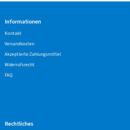
Bei der Montage mit Reifendruck -
Kontrollsensoren (Sensoreinbau, -
Informationen
Programmierung, -Anlernen,
Funktionskontrolle) entstehen weitere Kosten.
Kontakt
Versandkosten
Für die Pflege und Korrektheit der Inhalte,
einschließlich der Preise für die
Akzeptierte Zahlungsmittel
Montageleistungen, sind die Montagepartner
Widerrufsrecht
verantwortlich.
FAQ
PKW
Alufelge 12" - 23"
20,25 EUR
Stahlfelge 12" - 23"
17,50 EUR
Rechtliches