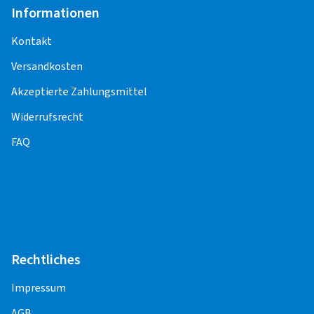
Kontrollsensoren (Sensoreinbau, -
Informationen
Programmierung, -Anlernen,
Funktionskontrolle) entstehen weitere Kosten.
Kontakt
Versandkosten
Für die Pflege und Korrektheit der Inhalte,
einschließlich der Preise für die
Akzeptierte Zahlungsmittel
Montageleistungen, sind die Montagepartner
Widerrufsrecht
verantwortlich.
FAQ
PKW
Alufelge 10" - 16"
15,50 EUR
Alufelge 17" - 22"
17,50 EUR
Rechtliches
Stahlfelge 10" - 16"
12,50 EUR
Impressum
Stahlfelge 17" - 24"
15,50 EUR
AGB