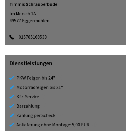
Timmis Schrauberbude
Im Mersch 1A
49577
Eggermühlen
015785168533
Dienstleistungen
PKW Felgen bis 24"
Motorradfelgen bis 21"
Kfz-Service
Barzahlung
Zahlung per Scheck
Anlieferung ohne Montage: 5,00 EUR