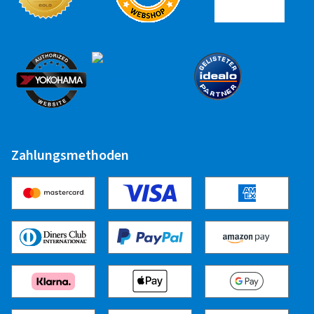
Wohnwagen
Alufelge 10" - 16"
15,50 EUR
Alufelge 17" - 22"
17,50 EUR
Stahlfelge 10" - 16"
12,50 EUR
Zahlungsmethoden
Stahlfelge 17" - 24"
15,50 EUR
Runflat Aufpreis
2,50 EUR