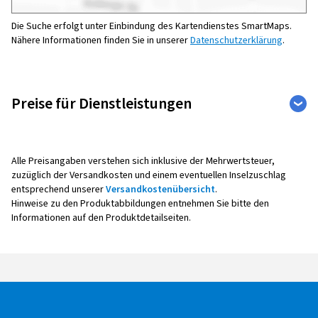
Die Suche erfolgt unter Einbindung des Kartendienstes SmartMaps.
Nähere Informationen finden Sie in unserer
Datenschutzerklärung
.
Preise für Dienstleistungen
Sonst
Auto
Motorrad
Fahrze
Alle Preisangaben verstehen sich inklusive der Mehrwertsteuer,
zuzüglich der Versandkosten und einem eventuellen Inselzuschlag
entsprechend unserer
Versandkostenübersicht
.
Hinweise zu den Produktabbildungen entnehmen Sie bitte den
Reifenmontage
Informationen auf den Produktdetailseiten.
Alle Montagepreise verstehen sich pro Rad,
inklusive Auswuchten, Ventil sowie Radaus- und -
einbau.
Bei der Montage mit Reifendruck -