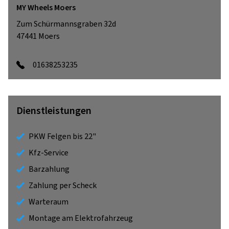
MY Wheels Moers
Zum Schürmannsgraben 32d
47441
Moers
01638253235
Dienstleistungen
PKW Felgen bis 22"
Kfz-Service
Barzahlung
Zahlung per Scheck
Warteraum
Montage am Elektrofahrzeug