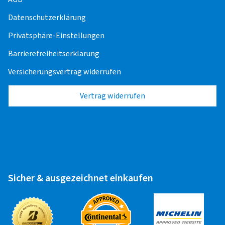
Alufelge 21" - 22"
30,00 EUR
Datenschutzerklärung
Stahlfelge 13" - 15"
17,00 EUR
Privatsphäre-Einstellungen
Stahlfelge 16" - 17"
20,00 EUR
Barrierefreiheitserklärung
Stahlfelge 18" - 19"
22,50 EUR
Versicherungsvertrag widerrufen
Stahlfelge 20"
25,00 EUR
Vertrag widerrufen
Stahlfelge 21" - 22"
30,00 EUR
Offroad/SUV
Alufelge 13" - 15"
17,50 EUR
Sicher & ausgezeichnet einkaufen
Alufelge 16" - 17"
20,00 EUR
Alufelge 18"
22,50 EUR