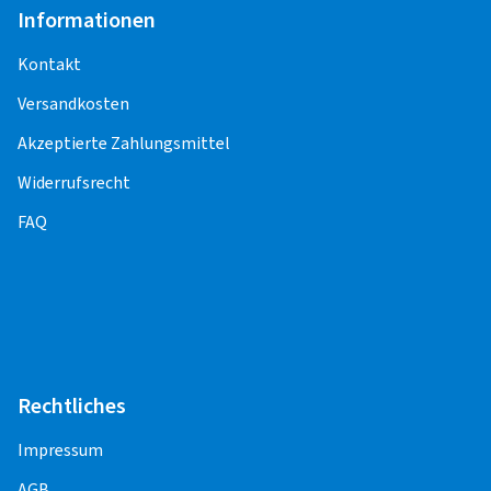
Kontrollsensoren (Sensoreinbau, -
Informationen
Programmierung, -Anlernen,
Funktionskontrolle) entstehen weitere Kosten.
Kontakt
Versandkosten
Für die Pflege und Korrektheit der Inhalte,
einschließlich der Preise für die
Akzeptierte Zahlungsmittel
Montageleistungen, sind die Montagepartner
Widerrufsrecht
verantwortlich.
FAQ
PKW
Alufelge 13" - 15"
17,50 EUR
Alufelge 16" - 17"
20,00 EUR
Rechtliches
Alufelge 18"
22,50 EUR
Impressum
Alufelge 19" - 20"
25,00 EUR
AGB