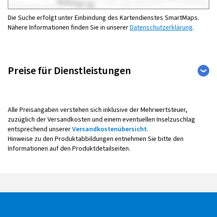
Die Suche erfolgt unter Einbindung des Kartendienstes SmartMaps.
Nähere Informationen finden Sie in unserer
Datenschutzerklärung
.
Preise für Dienstleistungen
Sonstige
Weite
Auto
Fahrzeuge
Leistu
Alle Preisangaben verstehen sich inklusive der Mehrwertsteuer,
zuzüglich der Versandkosten und einem eventuellen Inselzuschlag
entsprechend unserer
Versandkostenübersicht
.
Hinweise zu den Produktabbildungen entnehmen Sie bitte den
Reifenmontage
Informationen auf den Produktdetailseiten.
Alle Montagepreise verstehen sich pro Rad,
inklusive Auswuchten, Ventil sowie Radaus- und -
einbau.
Bei der Montage mit Reifendruck -