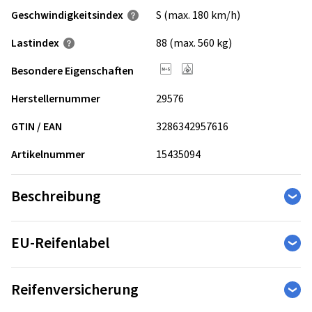
Geschwindigkeits­index
S (max. 180 km/h)
Lastindex
88 (max. 560 kg)
Besondere Eigenschaften
Herstellernummer
29576
GTIN / EAN
3286342957616
Artikelnummer
15435094
Beschreibung
Der Blizzak ICE ist ein spikeloser Winterreifen für schwierige
EU-Reifenlabel
Schnee- und Eisbedingungen in moderaten und
subarktischen Klimaten.
Die Reifen-Kennzeichnungs-Verordnung legt die
Reifenversicherung
Informationspflichten zu Kraftstoffeffizienz, Nasshaftung
- 8 % kürzerer Bremsweg auf Eis als sein Vorgänger (1)
und externem Rollgeräusch von Reifen fest. Zusätzlich wird
- Hält 25 % länger als sein Vorgänger (1)