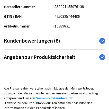
Herstellernummer
AS9021455076138
GTIN / EAN
4250325744486
Artikelnummer
15389831
Kundenbewertungen (8)
4,75
Ø
/ 5 Sterne
Angaben zur Produktsicherheit
von insgesamt 8 Bewertungen
Hersteller
Bewertungen können nur von Kunden veröffentlicht werden,
die den Artikel
bestellt und erhalten
haben.
AUTEC GmbH & Co. KG
Ziegeleistr. 25
67105 Schifferstadt
Alle Preisangaben verstehen sich inklusive der Mehrwertsteuer,
5 Sterne
(6)
Deutschland
zuzüglich der Versandkosten und einem eventuellen Inselzuschlag
4 Sterne
(2)
entsprechend unserer
Versandkostenübersicht
.
3 Sterne
(0)
Hinweise zu den Produktabbildungen entnehmen Sie bitte den
Kontakt für Produktsicherheit (kein
2 Sterne
Informationen auf den Produktdetailseiten.
(0)