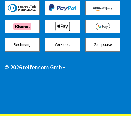
Farbe:
Schwarz poliert
02.07.2021
Rechnung
Vorkasse
Zahlpause
Verifizierter Kauf
Marcel E., Deutschland
© 2026 reifencom GmbH
Die Lackierung ist bedeutend dunkler als es auf den
meisten Bildern im Internet zu sehen ist.
Felgengröße in Zoll:
8x19 - ET 50 - LK 5x112
Farbe:
Titan Silber Poliert
12.03.2021