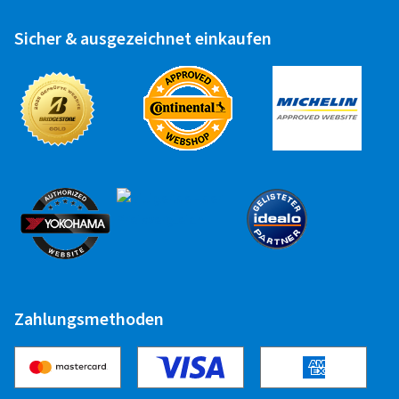
Herbert S., Österreich
Sicher & ausgezeichnet einkaufen
Felgengröße in Zoll:
9x20 - ET 35 - LK 5x112
Farbe:
Titan Silber Poliert
24.08.2021
Verifizierter Kauf
Michael N., Deutschland
Ich habe die perfekte Felge für meinen Seat Leon
gefunden. Beratung war sehr, sehr gut, da konnte bei
der Bestellung nichts schief gehen. Lieferzeit 3 Tage!
Zahlungsmethoden
Perfekt wäre wenn man die Felge auf der Internetseite
größer zoomen und man die Felge in Laufrichtung
drehen lassen könnte.
Felgengröße in Zoll:
7x17 - ET 49 - LK 5x112