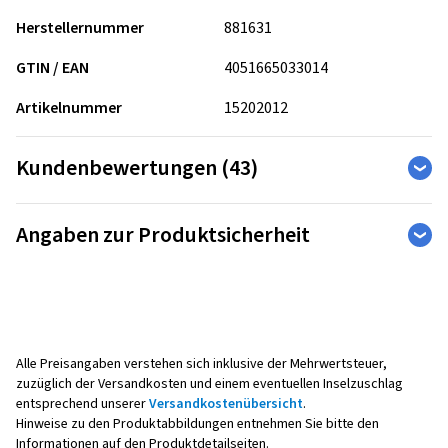
Herstellernummer
881631
GTIN / EAN
4051665033014
Artikelnummer
15202012
Kundenbewertungen (43)
4,81
Ø
/ 5 Sterne
Angaben zur Produktsicherheit
von insgesamt 43 Bewertungen
Hersteller
Bewertungen können nur von Kunden veröffentlicht werden,
die den Artikel
bestellt und erhalten
haben.
Borbet Vertriebs GmbH
Tratmoos 5
85467 Neuching
Alle Preisangaben verstehen sich inklusive der Mehrwertsteuer,
5 Sterne
(36)
Deutschland
zuzüglich der Versandkosten und einem eventuellen Inselzuschlag
4 Sterne
(6)
entsprechend unserer
Versandkostenübersicht
.
3 Sterne
(1)
Hinweise zu den Produktabbildungen entnehmen Sie bitte den
Kontakt für Produktsicherheit (kein
2 Sterne
Informationen auf den Produktdetailseiten.
(0)