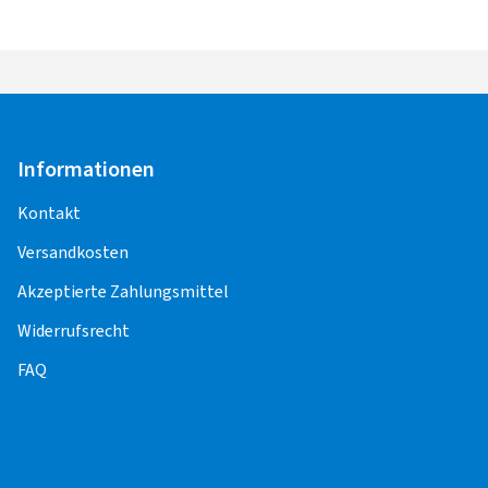
Kundensupport)
1 Sterne
(0)
E-Mail:
info@borbet.de
Informationen
Kontakt
Versandkosten
Akzeptierte Zahlungsmittel
Widerrufsrecht
FAQ
Kundenbewertungen im Detail