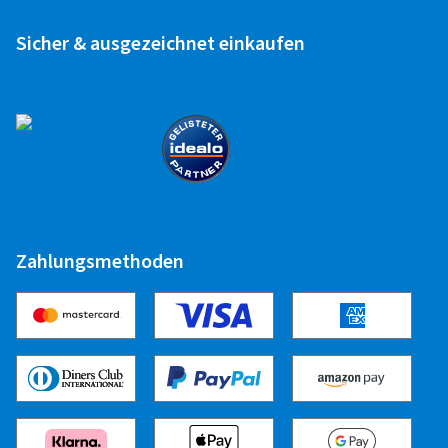
Karl-Heinz B., Deutschland
Sicher & ausgezeichnet einkaufen
Alles super , schnell geliefert
Felgengröße in Zoll:
6x16 - ET 68 - LK 5x118
Farbe:
mistral anthracite polished glossy
Felgen montiert auf:
Ganzjahresreifen
16.03.2026
Zahlungsmethoden
Verifizierter Kauf
Lukas M., Deutschland
Super schöne Felgen. Bestellung und Lieferung alles
Top - nur zu empfehlen.
Felgengröße in Zoll:
6,5x16 - ET 52 - LK 5x112