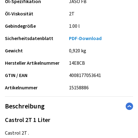
Öl-Spezifikation
JASO FB
Öl-Viskosität
2T
Gebindegröße
1.00 l
Sicherheitsdatenblatt
PDF-Download
Gewicht
0,920 kg
Hersteller Artikelnummer
14E8CB
GTIN / EAN
4008177053641
Artikelnummer
15158886
Beschreibung
Castrol 2T 1 Liter
Castrol 2T .