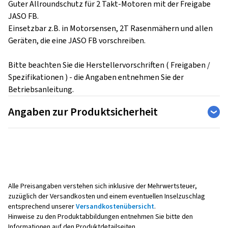
Guter Allroundschutz für 2 Takt-Motoren mit der Freigabe
JASO FB.
Einsetzbar z.B. in Motorsensen, 2T Rasenmähern und allen
Geräten, die eine JASO FB vorschreiben.
Bitte beachten Sie die Herstellervorschriften ( Freigaben /
Spezifikationen ) - die Angaben entnehmen Sie der
Betriebsanleitung.
Angaben zur Produktsicherheit
Hersteller
Castrol Germany GmbH
Überseeallee 1
20457 Hamburg
Deutschland
Alle Preisangaben verstehen sich inklusive der Mehrwertsteuer,
zuzüglich der Versandkosten und einem eventuellen Inselzuschlag
entsprechend unserer
Versandkostenübersicht
.
Kontakt für Produktsicherheit (kein
Hinweise zu den Produktabbildungen entnehmen Sie bitte den
Kundensupport)
Informationen auf den Produktdetailseiten.