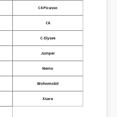
C4 Picasso
C6
C-Elysee
Jumper
Nemo
Wohnmobil
Xsara