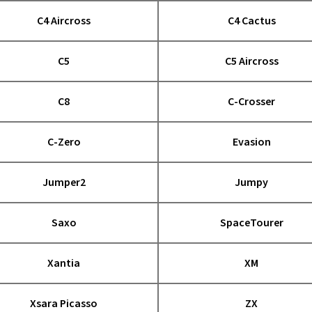
C4 Aircross
C4 Cactus
C5
C5 Aircross
C8
C-Crosser
C-Zero
Evasion
Jumper2
Jumpy
Saxo
SpaceTourer
Xantia
XM
Xsara Picasso
ZX