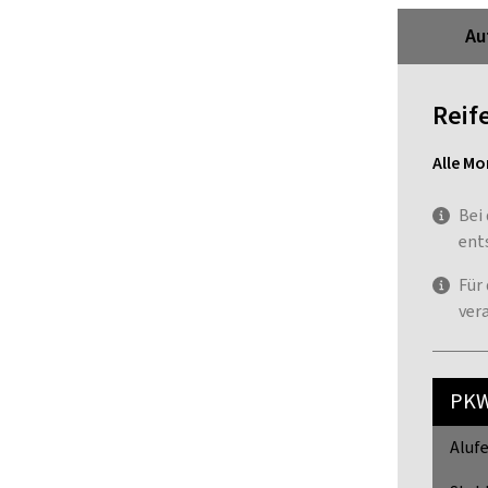
Au
Reif
Alle Mo
Bei
ent
Für
ver
PK
Alufe