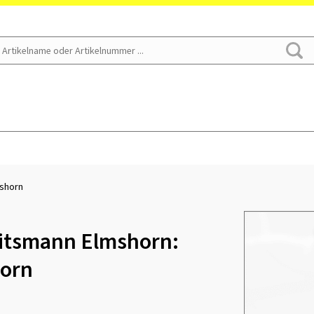
mshorn
uitsmann Elmshorn:
horn