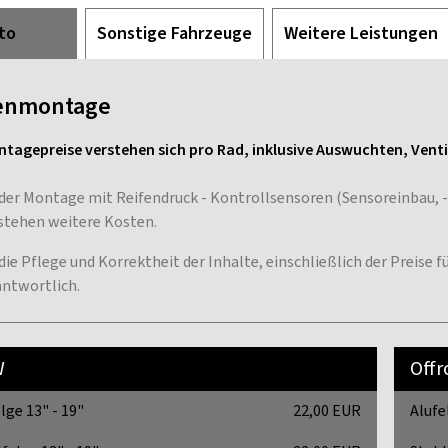
to
Sonstige Fahrzeuge
Weitere Leistungen
enmontage
ntagepreise verstehen sich pro Rad, inklusive Auswuchten, Vent
 der Montage mit Reifendruck - Kontrollsensoren (Sensoreinbau,
stehen weitere Kosten.
 die Pflege und Korrektheit der Inhalte, einschließlich der Preise
antwortlich.
W
Off
lge 13" - 19"
22,00 EUR
Alufe