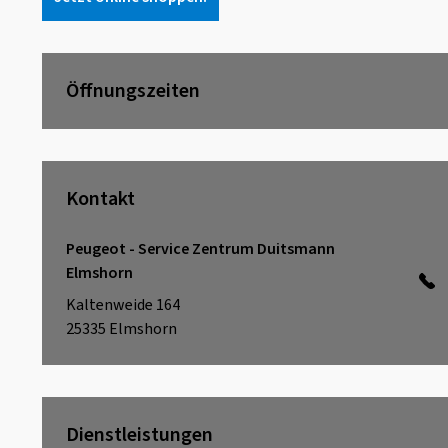
Öffnungszeiten
Kontakt
Peugeot - Service Zentrum Duitsmann
Elmshorn
Kaltenweide 164
25335
Elmshorn
Dienstleistungen