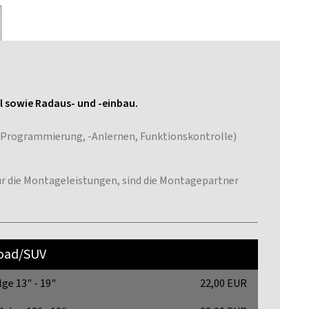
il sowie Radaus- und -einbau.
 -Programmierung, -Anlernen, Funktionskontrolle)
 für die Montageleistungen, sind die Montagepartner
road/SUV
lge 13" - 19"
22,00 EUR