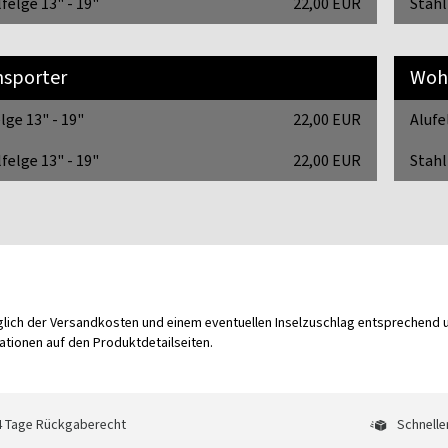
felge 13" - 19"
22,00 EUR
Stahl
nsporter
Woh
lge 13" - 19"
22,00 EUR
Alufe
felge 13" - 19"
22,00 EUR
Stahl
üglich der Versandkosten und einem eventuellen Inselzuschlag entsprechend
tionen auf den Produktdetailseiten.
 Tage Rückgaberecht
Schnelle