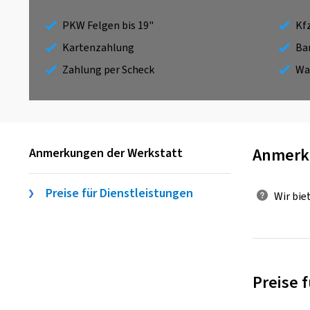
PKW Felgen bis 19"
Kf
Kartenzahlung
Ba
Zahlung per Scheck
Wa
Anmerk
Anmerkungen der Werkstatt
Preise für Dienstleistungen
Wir bie
Preise 