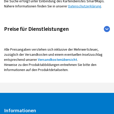
Die Suche erfolgt unter Einbindung des Kartendienstes SmartMaps.
Nähere Informationen finden Sie in unserer
Datenschutzerklärung
.
Preise für Dienstleistungen
Auto
Weitere Leistungen
Alle Preisangaben verstehen sich inklusive der Mehrwertsteuer,
zuzüglich der Versandkosten und einem eventuellen Inselzuschlag
entsprechend unserer
Versandkostenübersicht
.
Reifenmontage
Hinweise zu den Produktabbildungen entnehmen Sie bitte den
Informationen auf den Produktdetailseiten.
Alle Montagepreise verstehen sich pro Rad,
inklusive Auswuchten, Ventil sowie Radaus- und -
einbau.
Bei der Montage mit Reifendruck -
Kontrollsensoren (Sensoreinbau, -
Programmierung, -Anlernen,
Informationen