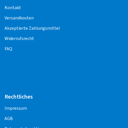
Funktionskontrolle) entstehen weitere Kosten.
Kontakt
Für die Pflege und Korrektheit der Inhalte,
Versandkosten
einschließlich der Preise für die
Montageleistungen, sind die Montagepartner
Akzeptierte Zahlungsmittel
verantwortlich.
Widerrufsrecht
FAQ
PKW
Alufelge 13" - 18"
20,00 EUR
Alufelge 19" - 22"
25,00 EUR
Stahlfelge 13" - 18"
20,00 EUR
Rechtliches
Impressum
Runflat Aufpreis
AGB
5,00 EUR