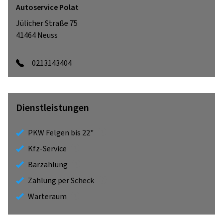
Autoservice Polat
Jülicher Straße 75
41464
Neuss
0213143404
Dienstleistungen
PKW Felgen bis 22"
Kfz-Service
Barzahlung
Zahlung per Scheck
Warteraum