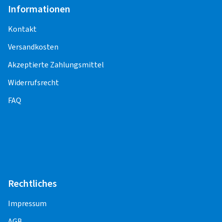
Kontrollsensoren (Sensoreinbau, -
Informationen
Programmierung, -Anlernen,
Funktionskontrolle) entstehen weitere Kosten.
Kontakt
Versandkosten
Für die Pflege und Korrektheit der Inhalte,
einschließlich der Preise für die
Akzeptierte Zahlungsmittel
Montageleistungen, sind die Montagepartner
Widerrufsrecht
verantwortlich.
FAQ
PKW
Alufelge 14" - 17"
25,00 EUR
Stahlfelge 14" - 17"
25,00 EUR
Rechtliches
Offroad/SUV
Impressum
AGB