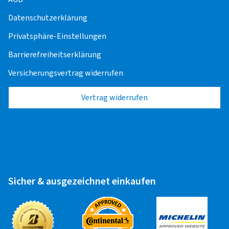
Alufelge 14" - 17"
25,00 EUR
Datenschutzerklärung
Stahlfelge 14" - 17"
25,00 EUR
Privatsphäre-Einstellungen
Barrierefreiheitserklärung
Transporter
Versicherungsvertrag widerrufen
Alufelge 14" - 17"
25,00 EUR
Vertrag widerrufen
Stahlfelge 14" - 17"
25,00 EUR
Wohnwagen
Alufelge 14" - 17"
25,00 EUR
Sicher & ausgezeichnet einkaufen
Stahlfelge 14" - 17"
25,00 EUR
Runflat Aufpreis