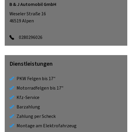
B & J Automobil GmbH
Weseler Straße 16
46519
Alpen
0280296026
Dienstleistungen
PKW Felgen bis 17"
Motorradfelgen bis 17"
Kfz-Service
Barzahlung
Zahlung per Scheck
Montage am Elektrofahrzeug