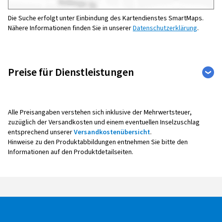
Die Suche erfolgt unter Einbindung des Kartendienstes SmartMaps.
Nähere Informationen finden Sie in unserer
Datenschutzerklärung
.
Preise für Dienstleistungen
Weite
Auto
Motorrad
Leistu
Alle Preisangaben verstehen sich inklusive der Mehrwertsteuer,
zuzüglich der Versandkosten und einem eventuellen Inselzuschlag
entsprechend unserer
Versandkostenübersicht
.
Hinweise zu den Produktabbildungen entnehmen Sie bitte den
Reifenmontage
Informationen auf den Produktdetailseiten.
Alle Montagepreise verstehen sich pro Rad,
inklusive Auswuchten, Ventil sowie Radaus- und -
einbau.
Bei der Montage mit Reifendruck -