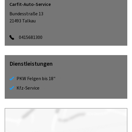
Carfit-Auto-Service
Bundesstraße 13
21493
Talkau
0415681300
Dienstleistungen
PKW Felgen bis 18"
Kfz-Service