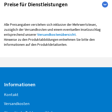
Preise für Dienstleistungen
Auto
Weitere Leistungen
Alle Preisangaben verstehen sich inklusive der Mehrwertsteuer,
zuzüglich der Versandkosten und einem eventuellen Inselzuschlag
entsprechend unserer
Versandkostenübersicht
.
Reifenmontage
Hinweise zu den Produktabbildungen entnehmen Sie bitte den
Informationen auf den Produktdetailseiten.
Alle Montagepreise verstehen sich pro Rad,
inklusive Auswuchten, Ventil sowie Radaus- und -
einbau.
Bei der Montage mit Reifendruck -
Kontrollsensoren (Sensoreinbau, -
Programmierung, -Anlernen,
Informationen
Funktionskontrolle) entstehen weitere Kosten.
Kontakt
Für die Pflege und Korrektheit der Inhalte,
Versandkosten
einschließlich der Preise für die
Montageleistungen, sind die Montagepartner