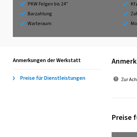
PKW Felgen bis 24"
Kf
Barzahlung
Za
Warteraum
Mo
Anmerk
Anmerkungen der Werkstatt
Preise für Dienstleistungen
Zur Ach
Preise 