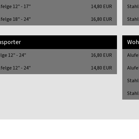
felge 12" - 17"
14,80 EUR
Stahl
felge 18" - 24"
16,80 EUR
Stahl
nsporter
Woh
lge 12" - 24"
16,80 EUR
Alufe
felge 12" - 24"
14,80 EUR
Alufe
Stahl
Stahl