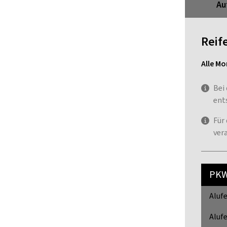
Au
Reif
Alle Mo
Bei
ent
Für
ver
PK
Alufe
Alufe