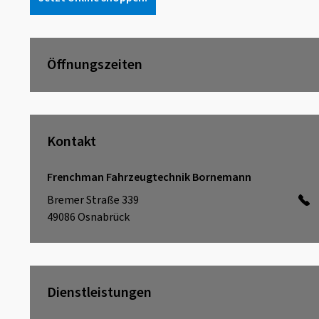
Öffnungszeiten
Kontakt
Frenchman Fahrzeugtechnik Bornemann
Bremer Straße 339
49086
Osnabrück
Dienstleistungen