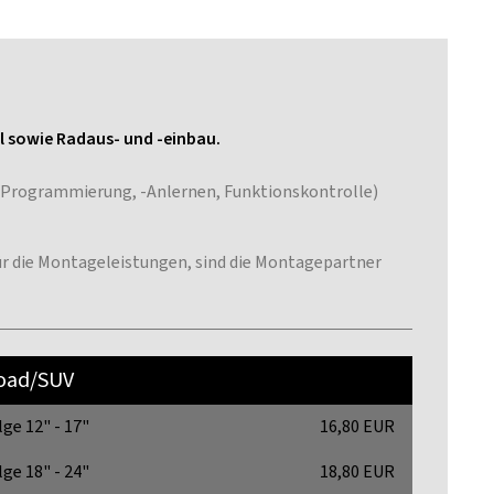
il sowie Radaus- und -einbau.
 -Programmierung, -Anlernen, Funktionskontrolle)
 für die Montageleistungen, sind die Montagepartner
road/SUV
lge 12" - 17"
16,80 EUR
lge 18" - 24"
18,80 EUR