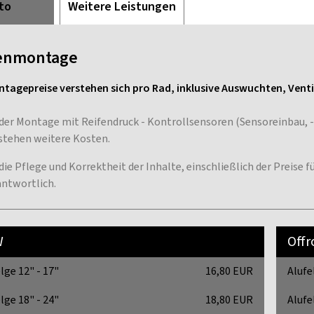
to
Weitere Leistungen
enmontage
ntagepreise verstehen sich pro Rad, inklusive Auswuchten, Vent
 der Montage mit Reifendruck - Kontrollsensoren (Sensoreinbau,
stehen weitere Kosten.
 die Pflege und Korrektheit der Inhalte, einschließlich der Preise
antwortlich.
W
Off
lge 12" - 17"
16,80 EUR
Alufe
lge 18" - 24"
18,80 EUR
Alufe