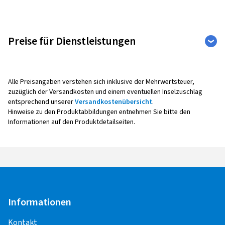
Preise für Dienstleistungen
Auto
Weitere Leistungen
Alle Preisangaben verstehen sich inklusive der Mehrwertsteuer,
zuzüglich der Versandkosten und einem eventuellen Inselzuschlag
entsprechend unserer
Versandkostenübersicht
.
Reifenmontage
Hinweise zu den Produktabbildungen entnehmen Sie bitte den
Informationen auf den Produktdetailseiten.
Alle Montagepreise verstehen sich pro Rad,
inklusive Auswuchten, Ventil sowie Radaus- und -
einbau.
Bei der Montage mit Reifendruck -
Kontrollsensoren (Sensoreinbau, -
Programmierung, -Anlernen,
Informationen
Funktionskontrolle) entstehen weitere Kosten.
Kontakt