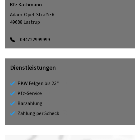
Kfz Kathmann
Adam-Opel-Straße 6
49688
Lastrup
044722999999
Dienstleistungen
PKW Felgen bis 23"
Kfz-Service
Barzahlung
Zahlung per Scheck