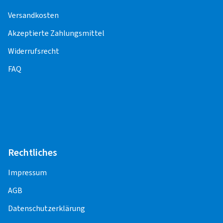
Für die Pflege und Korrektheit der Inhalte,
Versandkosten
einschließlich der Preise für die
Montageleistungen, sind die Montagepartner
Akzeptierte Zahlungsmittel
verantwortlich.
Widerrufsrecht
FAQ
PKW
Alufelge 13" - 16"
11,50 EUR
Alufelge 17"
13,50 EUR
Alufelge 18" - 23"
15,50 EUR
Rechtliches
Stahlfelge 13" - 14"
8,50 EUR
Impressum
Stahlfelge 15"
9,00 EUR
AGB
Stahlfelge 16" - 18"
10,00 EUR
Datenschutzerklärung