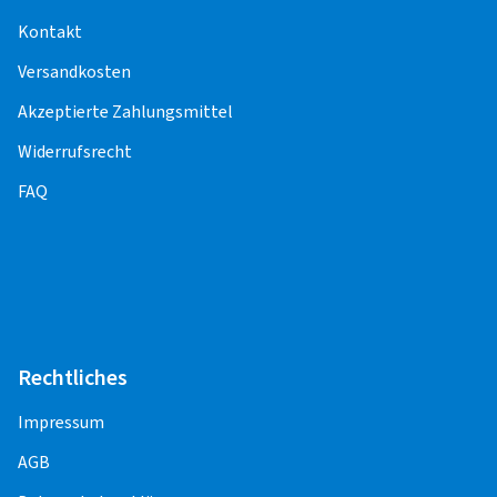
Funktionskontrolle) entstehen weitere Kosten.
Kontakt
Für die Pflege und Korrektheit der Inhalte,
Versandkosten
einschließlich der Preise für die
Montageleistungen, sind die Montagepartner
Akzeptierte Zahlungsmittel
verantwortlich.
Widerrufsrecht
FAQ
PKW
Alufelge 13" - 15"
18,33 EUR
Alufelge 16" - 19"
24,40 EUR
Alufelge 20" - 22"
33,92 EUR
Rechtliches
Stahlfelge 13" - 19"
18,33 EUR
Impressum
Stahlfelge 20" - 22"
33,92 EUR
AGB