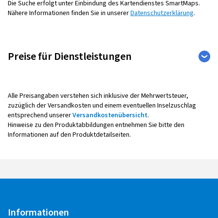
Die Suche erfolgt unter Einbindung des Kartendienstes SmartMaps.
Nähere Informationen finden Sie in unserer
Datenschutzerklärung
.
Preise für Dienstleistungen
Auto
Weitere Leistungen
Alle Preisangaben verstehen sich inklusive der Mehrwertsteuer,
zuzüglich der Versandkosten und einem eventuellen Inselzuschlag
entsprechend unserer
Versandkostenübersicht
.
Reifenmontage
Hinweise zu den Produktabbildungen entnehmen Sie bitte den
Informationen auf den Produktdetailseiten.
Alle Montagepreise verstehen sich pro Rad,
inklusive Auswuchten, Ventil sowie Radaus- und -
einbau.
Bei der Montage mit Reifendruck -
Kontrollsensoren (Sensoreinbau, -
Programmierung, -Anlernen,
Informationen