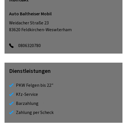
Auto Baltheiser Mobil
Weidacher Straße 23
83620
Feldkirchen-Weswterham
0806320780
Dienstleistungen
PKW Felgen bis 22"
Kfz-Service
Barzahlung
Zahlung per Scheck