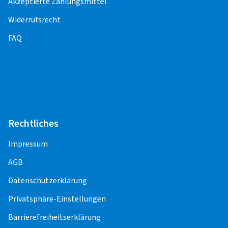
Akzeptierte Zahlungsmittel
verantwortlich.
Widerrufsrecht
FAQ
PKW
Alufelge 13" - 16"
11,50 EUR
Alufelge 17"
13,50 EUR
Alufelge 18" - 23"
15,50 EUR
Rechtliches
Stahlfelge 13"
8,50 EUR
Impressum
Stahlfelge 14"
9,00 EUR
AGB
Stahlfelge 15" - 18"
10,00 EUR
Datenschutzerklärung
Privatsphäre-Einstellungen
Offroad/SUV
Barrierefreiheitserklärung