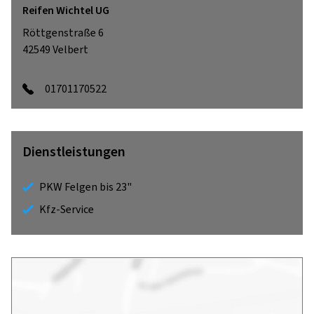
Reifen Wichtel UG
Röttgenstraße 6
42549
Velbert
01701170522
Dienstleistungen
PKW Felgen bis 23"
Kfz-Service