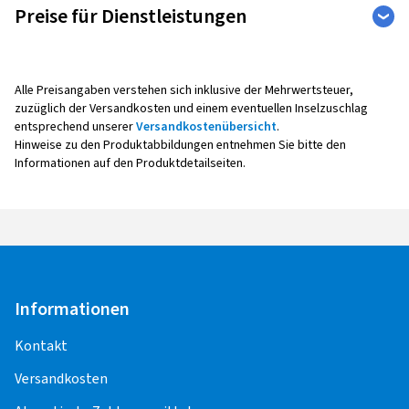
Preise für Dienstleistungen
Auto
Weitere Leistungen
Alle Preisangaben verstehen sich inklusive der Mehrwertsteuer,
zuzüglich der Versandkosten und einem eventuellen Inselzuschlag
entsprechend unserer
Versandkostenübersicht
.
Reifenmontage
Hinweise zu den Produktabbildungen entnehmen Sie bitte den
Informationen auf den Produktdetailseiten.
Alle Montagepreise verstehen sich pro Rad,
inklusive Auswuchten, Ventil sowie Radaus- und -
einbau.
Bei der Montage mit Reifendruck -
Kontrollsensoren (Sensoreinbau, -
Programmierung, -Anlernen,
Informationen
Funktionskontrolle) entstehen weitere Kosten.
Kontakt
Für die Pflege und Korrektheit der Inhalte,
Versandkosten
einschließlich der Preise für die
Montageleistungen, sind die Montagepartner