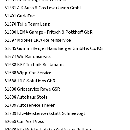
51381 A.K.Auto & Gas Leverkusen GmbH
51491 GurkiTec
51570 Teile Team Lang
51580 LEMA Garage - Fritsch & Potthoff GbR
51597 Mobiler LKW-Reifenservice
51645 Gummi Berger Hans Berger GmbH & Co. KG
51674 WS-Reifenservice
51688 KFZ Technik Beckmann
51688 Wipp-Car-Service
51688 JNC-Solutions GbR
51688 Gripservice Rawe GSR
51688 Autohaus Stolz
51789 Autoservice Thelen
51789 Kfz-Meisterwerkstatt Schneevogt
52068 Car-Aix-Press
52070 Kfz Meisterbetrieb Wolfgang Peltzer