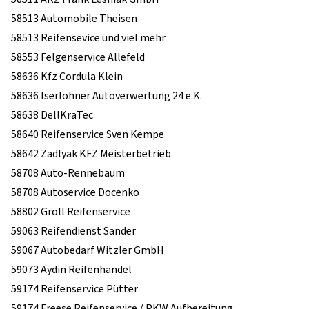
58513 Automobile Theisen
58513 Reifensevice und viel mehr
58553 Felgenservice Allefeld
58636 Kfz Cordula Klein
58636 Iserlohner Autoverwertung 24 e.K.
58638 DellKraTec
58640 Reifenservice Sven Kempe
58642 Zadlyak KFZ Meisterbetrieb
58708 Auto-Rennebaum
58708 Autoservice Docenko
58802 Groll Reifenservice
59063 Reifendienst Sander
59067 Autobedarf Witzler GmbH
59073 Aydin Reifenhandel
59174 Reifenservice Pütter
59174 Freese Reifenservice / PKW Aufbereitung