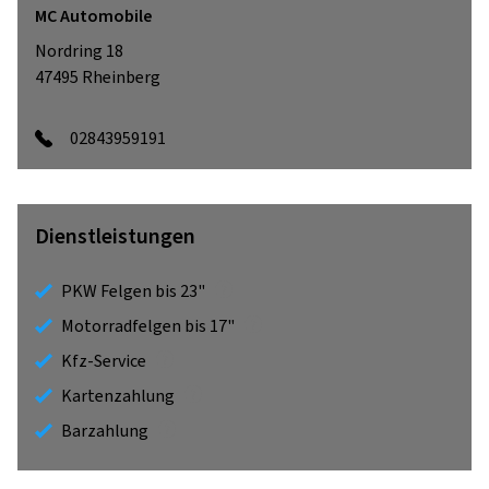
MC Automobile
Nordring 18
47495
Rheinberg
02843959191
Dienstleistungen
PKW Felgen bis 23"
Motorradfelgen bis 17"
Kfz-Service
Kartenzahlung
Barzahlung