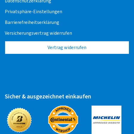
Datenschutzerklärung
Alufelge 15" - 18"
25,00 EUR
Privatsphäre-Einstellungen
Stahlfelge 15" - 18"
25,00 EUR
Barrierefreiheitserklärung
Versicherungsvertrag widerrufen
Transporter
Vertrag widerrufen
Alufelge 14" - 17"
25,00 EUR
Stahlfelge 14" - 17"
25,00 EUR
Wohnwagen
Sicher & ausgezeichnet einkaufen
Alufelge 14" - 17"
25,00 EUR
Stahlfelge 14" - 17"
25,00 EUR