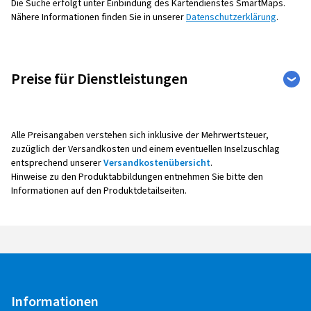
Die Suche erfolgt unter Einbindung des Kartendienstes SmartMaps.
Nähere Informationen finden Sie in unserer
Datenschutzerklärung
.
Preise für Dienstleistungen
Weite
Auto
Motorrad
Leistu
Alle Preisangaben verstehen sich inklusive der Mehrwertsteuer,
zuzüglich der Versandkosten und einem eventuellen Inselzuschlag
entsprechend unserer
Versandkostenübersicht
.
Hinweise zu den Produktabbildungen entnehmen Sie bitte den
Reifenmontage
Informationen auf den Produktdetailseiten.
Alle Montagepreise verstehen sich pro Rad,
inklusive Auswuchten, Ventil sowie Radaus- und -
einbau.
Bei der Montage mit Reifendruck -
Kontrollsensoren (Sensoreinbau, -
Informationen
Programmierung, -Anlernen,