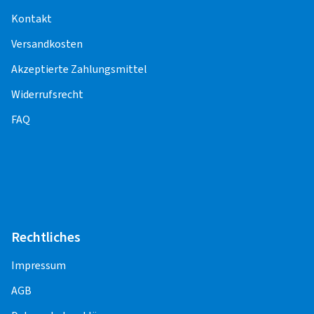
Funktionskontrolle) entstehen weitere Kosten.
Kontakt
Versandkosten
Für die Pflege und Korrektheit der Inhalte,
einschließlich der Preise für die
Akzeptierte Zahlungsmittel
Montageleistungen, sind die Montagepartner
Widerrufsrecht
verantwortlich.
FAQ
PKW
Alufelge 13" - 18"
20,00 EUR
Alufelge 19" - 23"
25,00 EUR
Rechtliches
Stahlfelge 13" - 18"
15,00 EUR
Impressum
Offroad/SUV
AGB