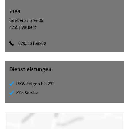
STVN
Goebenstraße 86
42551
Velbert
020513168200
Dienstleistungen
PKW Felgen bis 23"
Kfz-Service