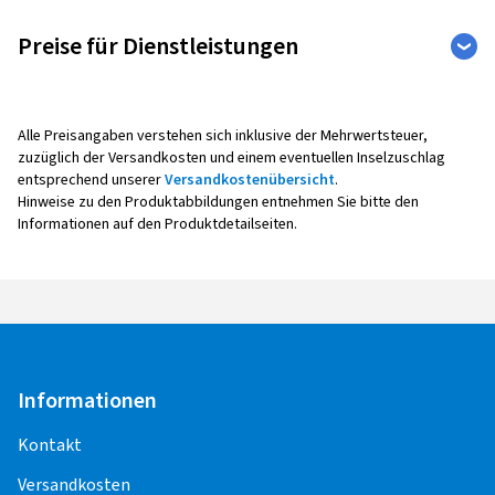
Preise für Dienstleistungen
Auto
Weitere Leistungen
Alle Preisangaben verstehen sich inklusive der Mehrwertsteuer,
zuzüglich der Versandkosten und einem eventuellen Inselzuschlag
entsprechend unserer
Versandkostenübersicht
.
Reifenmontage
Hinweise zu den Produktabbildungen entnehmen Sie bitte den
Informationen auf den Produktdetailseiten.
Alle Montagepreise verstehen sich pro Rad,
inklusive Auswuchten, Ventil sowie Radaus- und -
einbau.
Bei der Montage mit Reifendruck -
Kontrollsensoren (Sensoreinbau, -
Programmierung, -Anlernen,
Informationen
Funktionskontrolle) entstehen weitere Kosten.
Kontakt
Für die Pflege und Korrektheit der Inhalte,
Versandkosten
einschließlich der Preise für die