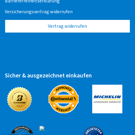
Barrierefreiheitserklärung
Transporter
Versicherungsvertrag widerrufen
Alufelge 14" - 17"
19,75 EUR
Vertrag widerrufen
Stahlfelge 14" - 17"
19,75 EUR
Wohnwagen
Alufelge 14" - 17"
19,75 EUR
Sicher & ausgezeichnet einkaufen
Stahlfelge 14" - 17"
19,75 EUR
Runflat-Reifen
Felge 14" - 17"
10,00 EUR