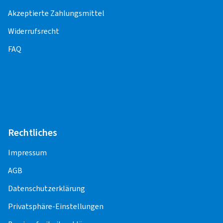
Montageleistungen, sind die Montagepartner
Akzeptierte Zahlungsmittel
verantwortlich.
Widerrufsrecht
FAQ
PKW
Alufelge 13" - 17"
18,50 EUR
Alufelge 18" - 23"
25,00 EUR
Stahlfelge 13" - 18"
18,50 EUR
Rechtliches
Impressum
Offroad/SUV
AGB
Alufelge 15" - 18"
19,75 EUR
Datenschutzerklärung
Stahlfelge 15" - 18"
19,75 EUR
Privatsphäre-Einstellungen