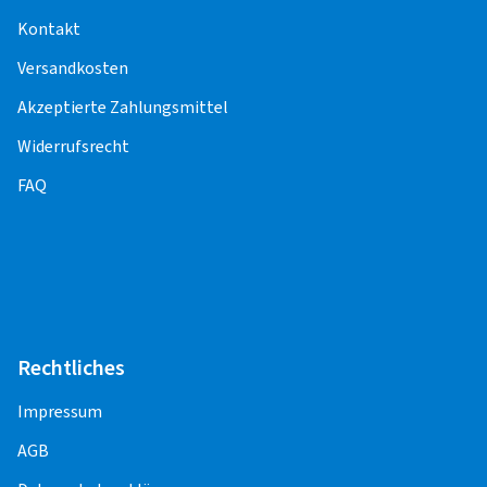
Funktionskontrolle) entstehen weitere Kosten.
Kontakt
Versandkosten
Für die Pflege und Korrektheit der Inhalte,
einschließlich der Preise für die
Akzeptierte Zahlungsmittel
Montageleistungen, sind die Montagepartner
Widerrufsrecht
verantwortlich.
FAQ
PKW
Alufelge 13" - 16"
12,50 EUR
Alufelge 17"
12,50 EUR
Rechtliches
Alufelge 18"
12,50 EUR
Impressum
Alufelge 19" - 20"
12,50 EUR
AGB
Alufelge 21" - 22"
15,00 EUR