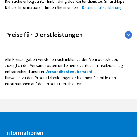
Die Suche erfolgt unter Einbindung des Kartendienstes SmartMaps.
Nähere Informationen finden Sie in unserer
Datenschutzerklärung
.
Preise für Dienstleistungen
Weite
Auto
Motorrad
Leistu
Alle Preisangaben verstehen sich inklusive der Mehrwertsteuer,
zuzüglich der Versandkosten und einem eventuellen Inselzuschlag
entsprechend unserer
Versandkostenübersicht
.
Hinweise zu den Produktabbildungen entnehmen Sie bitte den
Reifenmontage
Informationen auf den Produktdetailseiten.
Alle Montagepreise verstehen sich pro Rad,
inklusive Auswuchten, Ventil sowie Radaus- und -
einbau.
Bei der Montage mit Reifendruck -
Kontrollsensoren (Sensoreinbau, -
Informationen
Programmierung, -Anlernen,