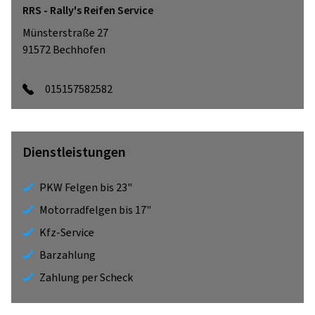
RRS - Rally's Reifen Service
Münsterstraße 27
91572
Bechhofen
015157582582
Dienstleistungen
PKW Felgen bis 23"
Motorradfelgen bis 17"
Kfz-Service
Barzahlung
Zahlung per Scheck