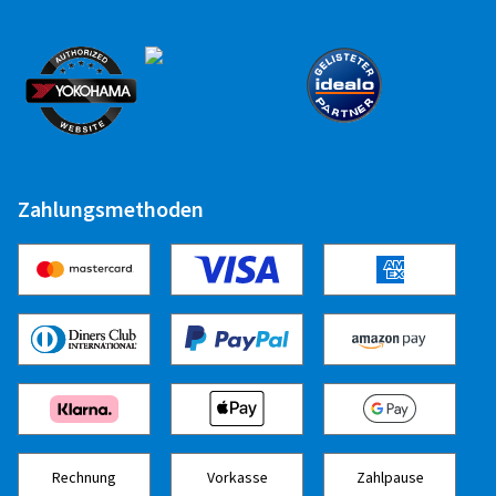
Wohnwagen
Alufelge 14" - 17"
12,50 EUR
Stahlfelge 14" - 17"
12,50 EUR
Zahlungsmethoden
Runflat-Reifen
Felge 14" - 17"
2,50 EUR
Zuletzt aktualisiert am 03.12.2024
Rechnung
Vorkasse
Zahlpause